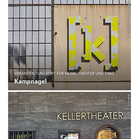
© ThisIsJulia Photography
VERANSTALTUNGSORT FÜR MUSIK, THEATER UND TANZ
Kampnagel
© T. Schreiber