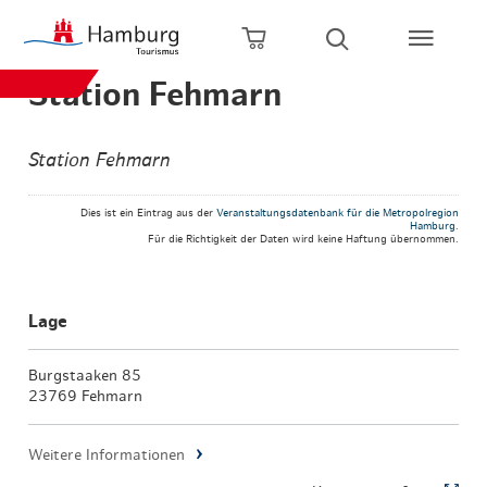
Zum Hauptinhalt springen
Zur Hauptnavigation springen
Zur Volltextsuche springen
Zum Footer springen
Warenkorb öffnen
Suche öffnen
Station Fehmarn
Station Fehmarn
Dies ist ein Eintrag aus der
Veranstaltungsdatenbank für die Metropolregion
Hamburg
.
Für die Richtigkeit der Daten wird keine Haftung übernommen.
Lage
Burgstaaken 85
23769 Fehmarn
Weitere Informationen