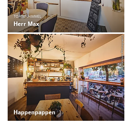
TORTENHIMMEL
Herr Max
© ThisIsJulia Photography
Happenpappen