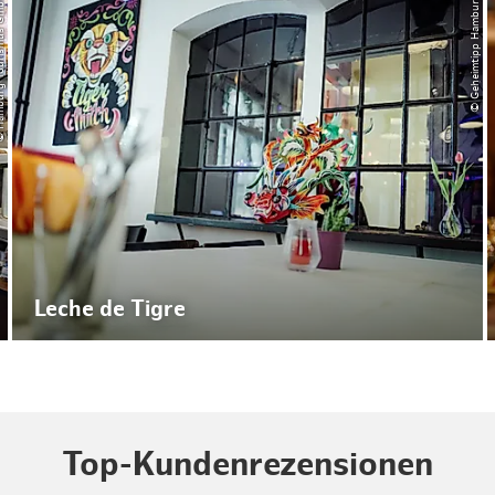
ourismus GmbH
© Geheimtipp Hamburg
Leche de Tigre
Top-Kundenrezensionen