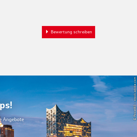
Bewertung schreiben
© Powell83 – stock.adobe.com
ps!
le Angebote