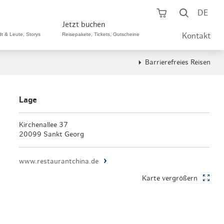
Warenkorb öf
Suche ö
DE
Jetzt buchen
dt & Leute, Storys
Reisepakete, Tickets, Gutscheine
Kontakt
Barrierefreies Reisen
ping A-Z
aurants A-Z
Sommer Special
tteilshopping
s & Bistros A-Z
Lage
Reisepakete
aufszentren
enarten
Kirchenallee 37
Hamburg CARD
20099 Sankt Georg
märkte
urger Originale
Tickets & Aktivitäten
www.restaurantchina.de
henmärkte
ne-Restaurants
Hotels
Karte vergrößern
aufsoffene Sonntage
met- & Feinschmecker
Gutschein schenken
dung, Schuhe, Schmuck
& günstig
Gruppenreisen