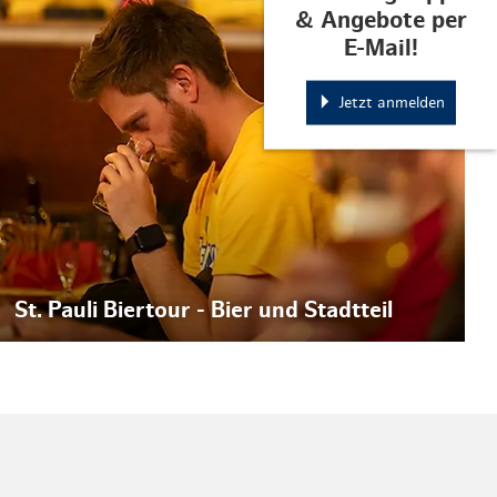
© St. Pauli Office
& Angebote per
E-Mail!
Jetzt anmelden
St. Pauli Biertour - Bier und Stadtteil