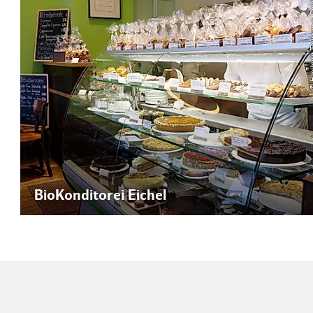
© Hamburg T
BioKonditorei Eichel