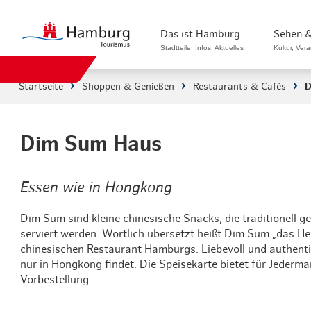
Das ist Hamburg
Sehen &
Stadtteile, Infos, Aktuelles
Kultur, Ver
Startseite
Shoppen & Genießen
Restaurants & Cafés
D
Stadtteile in Hamburg
Sehenswürdi
Die Welt in Hamburg
Kultur & Mu
Dim Sum Haus
Hamburg nachhaltig erleben
Veranstaltu
Essen wie in Hongkong
Ein Tag in Hamburg
Musicals & 
Dim Sum sind kleine chinesische Snacks, die traditionel
Hamburg das ganze Jahr
Hamburg mar
serviert werden. Wörtlich übersetzt heißt Dim Sum „das He
chinesischen Restaurant Hamburgs. Liebevoll und authenti
Hamburg für...
Rundfahrten
nur in Hongkong findet. Die Speisekarte bietet für Jederma
Vorbestellung.
Infos & Mobilität
Radfahren i