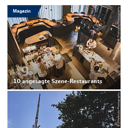
© ThisIsJulia Photography
Magazin
TOP
10 angesagte Szene-Restaurants
© ThisIsJulia Photography