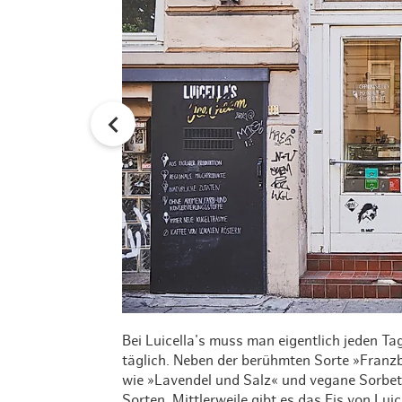
Bei Luicella's muss man eigentlich jeden T
täglich. Neben der berühmten Sorte »Franzb
wie »Lavendel und Salz« und vegane Sorbets
Sorten. Mittlerweile gibt es das Eis von Luic