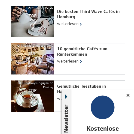
© Pixabay / Pexels
Die besten Third Wave Cafés in
TOP
Hamburg
›
weiterlesen
© ThisIsJulia Photography
10 gemütliche Cafés zum
TOP
Runterkommen
›
weiterlesen
© dungthuyvunguyen on
Gemütliche Teestuben in
Pixabay
TOP
Hamburg
›
weiterlesen
Newsletter
Kostenlose