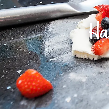
Routen & To
Historische
Ha
Grüne Metro
Erlebnis, Fre