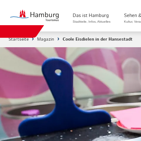
Das ist Hamburg
Sehen &
Stadtteile, Infos, Aktuelles
Kultur, Ver
Startseite
Magazin
Coole Eisdielen in der Hansestadt
Stadtteile in Hamburg
Sehenswürdi
Die Welt in Hamburg
Kultur & Mu
Hamburg nachhaltig erleben
Veranstaltu
Ein Tag in Hamburg
Musicals & 
Hamburg das ganze Jahr
Hamburg mar
Hamburg für...
Rundfahrten
Infos & Mobilität
Radfahren i