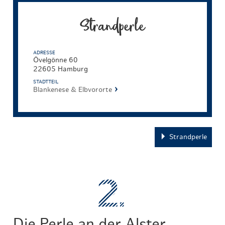
Strandperle
ADRESSE
Övelgönne 60
22605 Hamburg
STADTTEIL
Blankenese & Elbvororte
Strandperle
Die Perle an der Alster