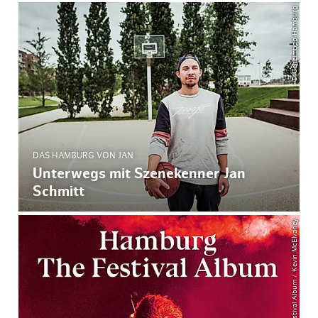
© Geheimtipp Hamburg
DAS HAMBURG VON JAN
Unterwegs mit Szenekenner Jan
Schmitt
© The Festival Album / Kevin McElvaney