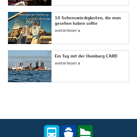
© Mediaserver Hamburg -
10 Sehenswürdigkeiten, die man
Christian Brandes
TOP
gesehen haben sollte
›
weiterlesen
©
Ein Tag mit der Hamburg CARD
www.mediaserver.hamburg.de
/ Andreas Vallbracht
›
weiterlesen