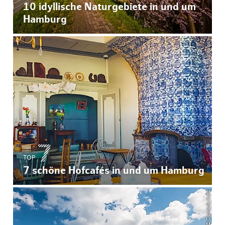
10 idyllische Naturgebiete in und um
Hamburg
© Denis oliveira on Unsplash
TOP
7 schöne Hofcafés in und um Hamburg
© Dominik Ketz