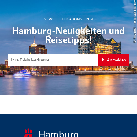
© Powell83 – stock.adobe.com
NEWSLETTER ABONNIEREN
Hamburg-Neuigkeiten und
Reisetipps!
Anmelden
zurück zur 