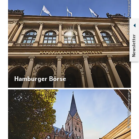
© ThisIsJulia Photography
Newsletter
Hamburger Börse
© ThisIsJulia Photography