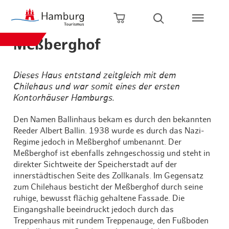
Zum Hauptinhalt springen
Zur Hauptnavigation springen
Zur Volltextsuche springen
Zum Footer springen
Warenkorb öffnen
Suche öffnen
Meßberghof
Dieses Haus entstand zeitgleich mit dem
Chilehaus und war somit eines der ersten
Kontorhäuser Hamburgs.
Den Namen Ballinhaus bekam es durch den bekannten
Reeder Albert Ballin. 1938 wurde es durch das Nazi-
Regime jedoch in Meßberghof umbenannt. Der
Meßberghof ist ebenfalls zehngeschossig und steht in
direkter Sichtweite der Speicherstadt auf der
innerstädtischen Seite des Zollkanals. Im Gegensatz
zum Chilehaus besticht der Meßberghof durch seine
ruhige, bewusst flächig gehaltene Fassade. Die
Eingangshalle beeindruckt jedoch durch das
Treppenhaus mit rundem Treppenauge, den Fußboden