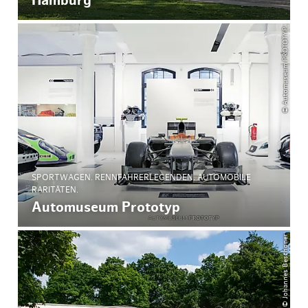
Hamburg
© Automuseum PROTOTYP
SPORTWAGEN. RENNFAHRERLEGENDEN. AUTOMOBILE
RARITÄTEN.
Automuseum Prototyp
© Johannes Beschoner