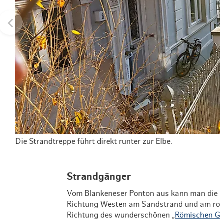
Die Strandtreppe führt direkt runter zur Elbe.
Strandgänger
Vom Blankeneser Ponton aus kann man die E
Richtung Westen am Sandstrand und am rot-
Richtung des wunderschönen „
Römischen G