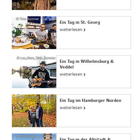
© Timo Sommer / Lee Maas
Ein Tag in St. Georg
›
weiterlesen
© Lee_Maas_Timo_Sommer
Ein Tag in Wilhelmsburg &
Veddel
›
weiterlesen
© Timo Sommer / Lee Maas
Ein Tag im Hamburger Norden
›
weiterlesen
© Timo Sommer / Lee Maas
Ein Tag in der Altstadt &