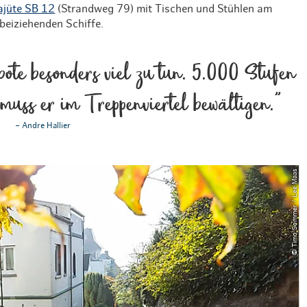
ajüte SB 12
(Strandweg 79) mit Tischen und Stühlen am
rbeiziehenden Schiffe.
bote besonders viel zu tun. 5.000 Stufen
muss er im Treppenviertel bewältigen."
– Andre Hallier
© Timo Sommer / Lee Maas