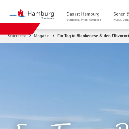
Das ist Hamburg
Sehen &
Stadtteile, Infos, Aktuelles
Kultur, Ver
Startseite
Magazin
Ein Tag in Blankenese & den Elbvoror
Stadtteile in Hamburg
Sehenswürdi
Die Welt in Hamburg
Kultur & Mu
Hamburg nachhaltig erleben
Veranstaltu
Ein Tag in Hamburg
Musicals & 
Hamburg das ganze Jahr
Hamburg mar
Hamburg für...
Rundfahrten
Infos & Mobilität
Radfahren i