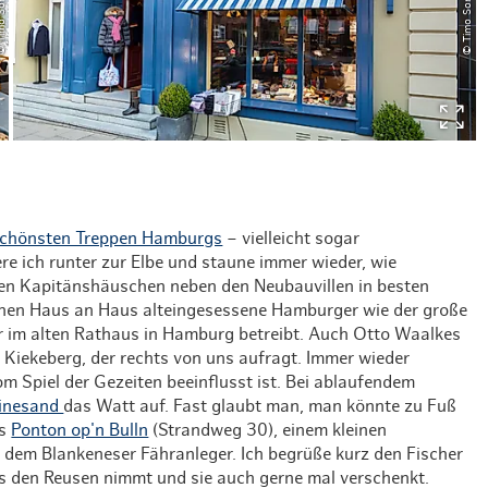
schönsten Treppen Hamburgs
– vielleicht sogar
re ich runter zur Elbe und staune immer wieder, wie
lten Kapitänshäuschen neben den Neubauvillen in besten
nen Haus an Haus alteingesessene Hamburger wie der große
or im alten Rathaus in Hamburg betreibt. Auch Otto Waalkes
Kiekeberg, der rechts von uns aufragt. Immer wieder
m Spiel der Gezeiten beeinflusst ist. Bei ablaufendem
einesand
das Watt auf. Fast glaubt man, man könnte zu Fuß
ns
Ponton op'n Bulln
(Strandweg 30), einem kleinen
f dem Blankeneser Fähranleger. Ich begrüße kurz den Fischer
us den Reusen nimmt und sie auch gerne mal verschenkt.