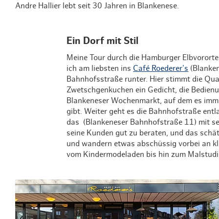
Andre Hallier lebt seit 30 Jahren in Blankenese.
Ein Dorf mit Stil
Meine Tour durch die Hamburger Elbvorort
ich am liebsten ins
Café Roederer's
(Blanken
Bahnhofsstraße runter. Hier stimmt die Qual
Zwetschgenkuchen ein Gedicht, die Bedienu
Blankeneser Wochenmarkt, auf dem es imme
gibt. Weiter geht es die Bahnhofstraße ent
das (Blankeneser Bahnhofstraße 11) mit sei
seine Kunden gut zu beraten, und das schät
und wandern etwas abschüssig vorbei an kle
vom Kindermodeladen bis hin zum Malstudi
© Timo So