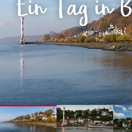
Ein Tag in B
Routen & To
Historische
Grüne Metro
Erlebnis, Fre
©
©