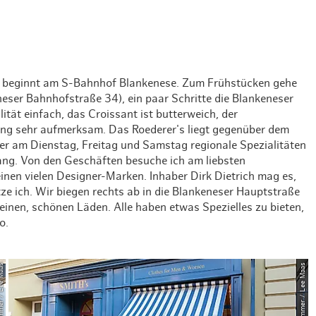
e beginnt am S-Bahnhof Blankenese. Zum Frühstücken gehe
eser Bahnhofstraße 34), ein paar Schritte die Blankeneser
ität einfach, das Croissant ist butterweich, der
ng sehr aufmerksam. Das Roederer's liegt gegenüber dem
r am Dienstag, Freitag und Samstag regionale Spezialitäten
lang. Von den Geschäften besuche ich am liebsten
nen vielen Designer-Marken. Inhaber Dirk Dietrich mag es,
ze ich. Wir biegen rechts ab in die Blankeneser Hauptstraße
inen, schönen Läden. Alle haben etwas Spezielles zu bieten,
o.
mmer / Lee Maas
© Timo Sommer / Lee Maas