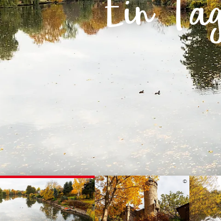
Ein Ta
Routen & To
Historische
Grüne Metro
Erlebnis, Fre
©
©