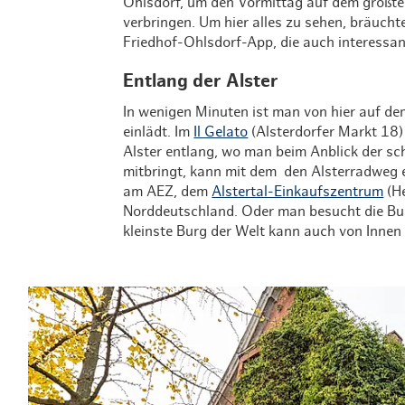
Ohlsdorf, um den Vormittag auf dem größte
verbringen. Um hier alles zu sehen, bräucht
Friedhof-Ohlsdorf-App, die auch interessan
Entlang der Alster
In wenigen Minuten ist man von hier auf d
einlädt. Im
Il Gelato
(Alsterdorfer Markt 18)
Alster entlang, wo man beim Anblick der sc
mitbringt, kann mit dem den Alsterradweg
am AEZ, dem
Alstertal-Einkaufszentrum
(He
Norddeutschland. Oder man besucht die Bu
kleinste Burg der Welt kann auch von Innen