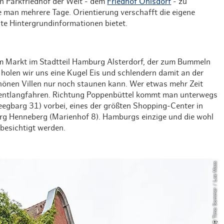
n Parkfriedhof der Welt - dem
Friedhof Ohlsdorf
- zu
e man mehrere Tage. Orientierung verschafft die eigene
te Hintergrundinformationen bietet.
em Markt im Stadtteil Hamburg Alsterdorf, der zum Bummeln
 holen wir uns eine Kugel Eis und schlendern damit an der
hönen Villen nur noch staunen kann. Wer etwas mehr Zeit
 entlangfahren. Richtung Poppenbüttel kommt man unterwegs
egbarg 31) vorbei, eines der größten Shopping-Center in
rg Henneberg (Marienhof 8). Hamburgs einzige und die wohl
 besichtigt werden.
© Timo Sommer / Lee Maas