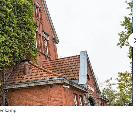
benkamp.
Z