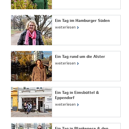
© Timo Sommer / Lee Maas
Ein Tag im Hamburger Süden
›
weiterlesen
© Timo Sommer / Lee Maas
Ein Tag rund um die Alster
›
weiterlesen
© Timo Sommer / Lee Maas
Ein Tag in Eimsbüttel &
Eppendorf
›
weiterlesen
© Timo Sommer / Lee Maas
Ein Tag in Blankenese & den