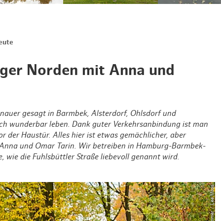
Weihnachten mit Bibi & Tina
eute
ger Norden mit Anna und
auer gesagt in Barmbek, Alsterdorf, Ohlsdorf und
ich wunderbar leben. Dank guter Verkehrsanbindung ist man
r der Haustür. Alles hier ist etwas gemächlicher, aber
 Anna und Omar Tarin. Wir betreiben in Hamburg-Barmbek-
e, wie die Fuhlsbüttler Straße liebevoll genannt wird.
© Timo Sommer / Lee Maas