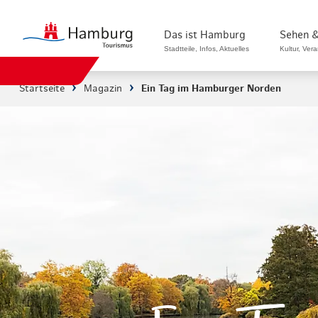
Das ist Hamburg
Sehen &
Stadtteile, Infos, Aktuelles
Kultur, Ver
Startseite
Magazin
Ein Tag im Hamburger Norden
Stadtteile in Hamburg
Sehenswürdi
Die Welt in Hamburg
Kultur & Mu
Hamburg nachhaltig erleben
Veranstaltu
Ein Tag in Hamburg
Musicals & 
Hamburg das ganze Jahr
Hamburg mar
Hamburg für...
Rundfahrten
Infos & Mobilität
Radfahren i