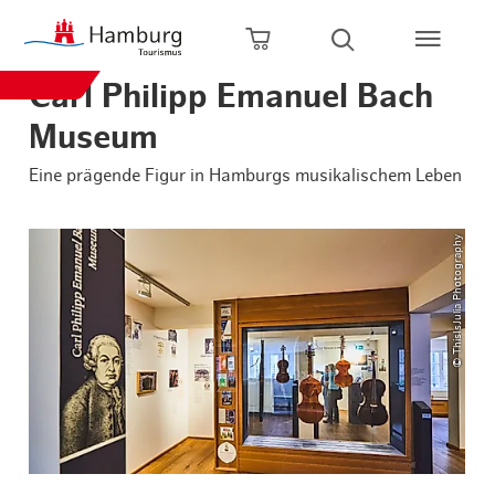
Zum Hauptinhalt springen
Zur Hauptnavigation springen
Zur Volltextsuche springen
Zum Footer springen
Warenkorb öffnen
Suche öffnen
Carl Philipp Emanuel Bach
Museum
Eine prägende Figur in Hamburgs musikalischem Leben
© ThisIsJulia Photography