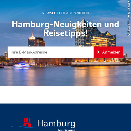
© Powell83 – stock.adobe.com
NEWSLETTER ABONNIEREN
Hamburg-Neuigkeiten und
Reisetipps!
Anmelden
zurück zur 