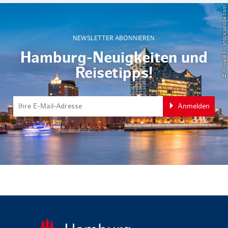
© Powell83 – stock.adobe.com
NEWSLETTER ABONNIEREN
Hamburg-Neuigkeiten und
Reisetipps!
Anmelden
zurück zur 