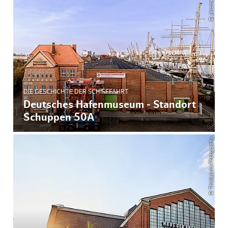
© Jérome Gerull
DIE GESCHICHTE DER SCHIFFFAHRT
Deutsches Hafenmuseum - Standort
Schuppen 50A
© ThisIsJulia Photgraphy