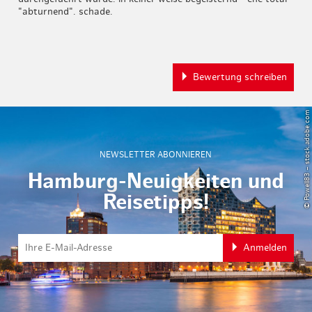
"abturnend". schade.
Bewertung schreiben
© Powell83 – stock.adobe.com
NEWSLETTER ABONNIEREN
Hamburg-Neuigkeiten und
Reisetipps!
Anmelden