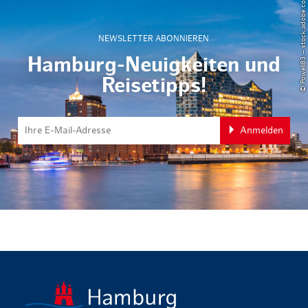
© Powell83 – stock.adobe.com
NEWSLETTER ABONNIEREN
Hamburg-Neuigkeiten und
Reisetipps!
Anmelden
zurück zur 