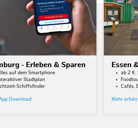
burg - Erleben & Sparen
Essen 
lles auf dem Smartphone
ab 2 €:
nteraktiver Stadtplan
Foodto
chtzeit-Schiffsfinder
Cafés, 
App Download
Mehr erfah