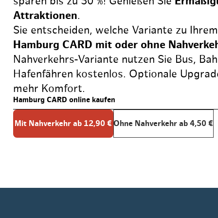
sparen bis zu 50 %! Genießen Sie
Ermäßi
Routen & To
Attraktionen
.
Historische
Sie entscheiden, welche Variante zu Ihrem
Gruppenkarte
Hamburg CARD mit oder ohne Nahverke
Grüne Metro
Nahverkehrs-Variante nutzen Sie Bus, Ba
Erlebnis, Fre
Gültig für bis zu 5 Person
Hafenfähren kostenlos. Optionale Upgrad
mehr Komfort.
Hamburg CARD online kaufen
Mit Nahverkehr ab 12,90 €
Ohne Nahverkehr ab 4,50 €