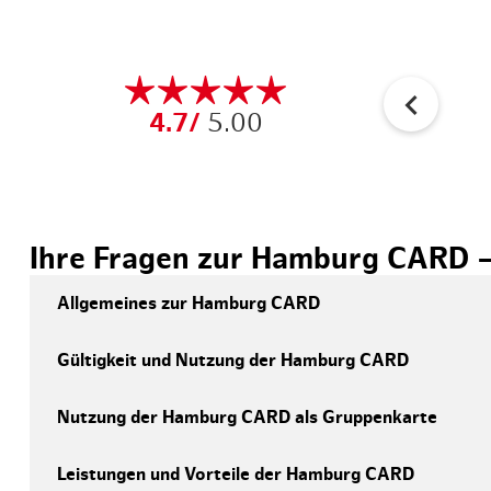
4.7/
5.00
Ihre Fragen zur Hamburg CARD – 
Allgemeines zur Hamburg CARD
Gültigkeit und Nutzung der Hamburg CARD
Was ist die Hamburg CARD?
Die Hamburg CARD ist das
offizielle City-Ticket Ham
Nutzung der Hamburg CARD als Gruppenkarte
Wie lange ist die Hamburg CARD gülti
über 150 Attraktionen
bietet.​
Die Gültigkeit beginnt am gewählten
Starttag um 0:00
Leistungen und Vorteile der Hamburg CARD
Wieviele Personen können die Gruppe
Für wen ist die Hamburg CARD geeign