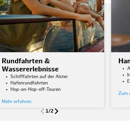
Rundfahrten &
Ham
Wassererlebnisse
A
I
Schifffahrten auf der Alster
E
Hafenrundfahrten
Hop-on-Hop-off-Touren
Zum 
Mehr erfahren
1/2