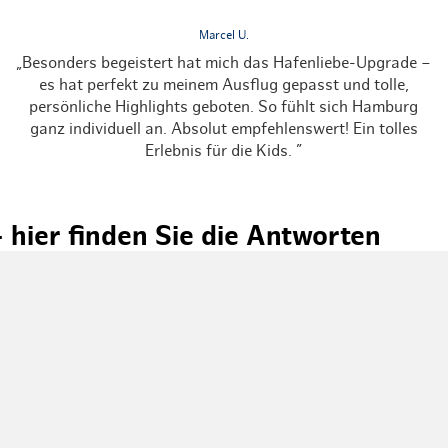
Marcel U.
„Besonders begeistert hat mich das Hafenliebe-Upgrade –
„
es hat perfekt zu meinem Ausflug gepasst und tolle,
B
persönliche Highlights geboten. So fühlt sich Hamburg
ganz individuell an. Absolut empfehlenswert! Ein tolles
Erlebnis für die Kids. ”
hier finden Sie die Antworten
burgs
, das
freie Fahrt
mit Bus, Bahn und Hafenfähren sowie bi
g?
 Uhr und endet am letzten Geltungstag um 6:00
Uhr des folg
nkarte nutzen?
et?