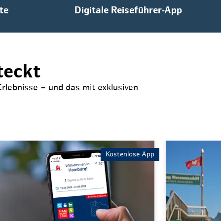
te
Digitale Reiseführer-App
teckt
rlebnisse – und das mit exklusiven
Auswahl be
Kostenlose App