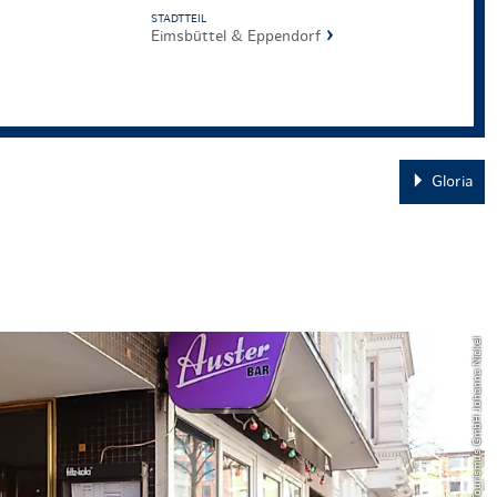
STADTTEIL
Eimsbüttel & Eppendorf
Gloria
© 2018 Hamburg Tourismus GmbH Johanna Nickel