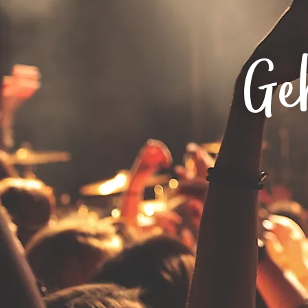
Routen & To
Historische
Ge
Grüne Metro
Erlebnis, Fre