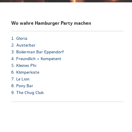
Wo wahre Hamburger Party machen
1. Gloria
2. Austerbar
3. Boilerman Bar Eppendorf
4. Freundlich + Kompetent
5. Kleines Phi
6. Klimperkiste
7. Le Lion
8. Pony Bar
9. The Chug Club