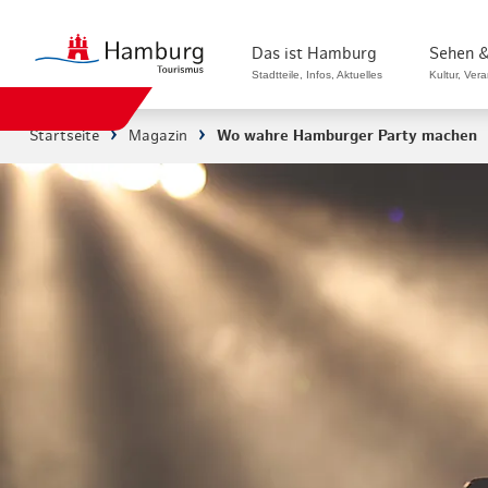
Das ist Hamburg
Sehen &
Stadtteile, Infos, Aktuelles
Kultur, Ver
Startseite
Magazin
Wo wahre Hamburger Party machen
Stadtteile in Hamburg
Sehenswürdi
Die Welt in Hamburg
Kultur & Mu
Hamburg nachhaltig erleben
Veranstaltu
Ein Tag in Hamburg
Musicals & 
Hamburg das ganze Jahr
Hamburg mar
Hamburg für...
Rundfahrten
Infos & Mobilität
Radfahren i