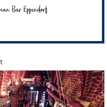
man Bar Eppendorf
t
© Jonas Walzberg