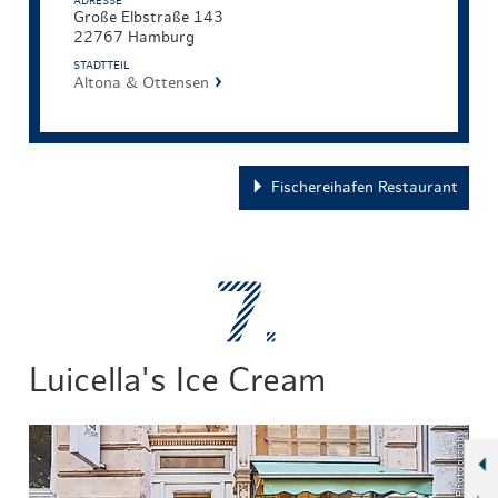
ADRESSE
Große Elbstraße 143
22767 Hamburg
STADTTEIL
Altona & Ottensen
Fischereihafen Restaurant
Luicella's Ice Cream
© ThisIsJulia Photography