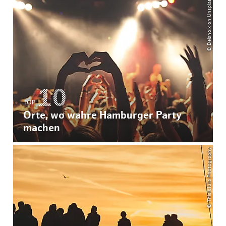
© Delanoix on Unsplash
TOP
Orte, wo wahre Hamburger Party
machen
© ThisIsJulia Photography