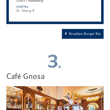
20457 Hamburg
STADTTEIL
St. Georg
Brooklyn Burger Bar
Café Gnosa
© ThisIsJulia Photography