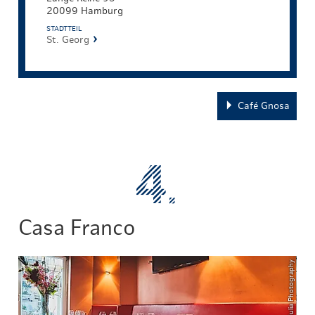
20099 Hamburg
STADTTEIL
St. Georg
Café Gnosa
Casa Franco
© ThisIsJulia Photography