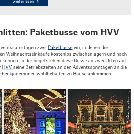
weiterlesen
chlitten: Paketbusse vom HVV
 Adventssamstagen zwei
Paketbusse
ein, in denen die
gen Weihnachtseinkäufe kostenlos zwischenlagern und nach
 können. In der Regel stehen diese Busse an zwei Orten auf
er
HVV
seine Betriebszeiten an den Adventssonntagen an die
eschenkjäger:innen wohlbehalten zu Hause ankommen.
tipp Hamburg
© C-Patrick-Lux
© Geheimtipp-Hamburg