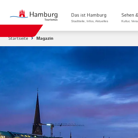
Das ist Hamburg
Sehen &
Stadtteile, Infos, Aktuelles
Kultur, Ver
Startseite
Magazin
Stadtteile in Hamburg
Sehenswürdi
Die Welt in Hamburg
Kultur & Mu
Hamburg nachhaltig erleben
Veranstaltu
Ein Tag in Hamburg
Musicals & 
Hamburg das ganze Jahr
Hamburg mar
Hamburg für...
Rundfahrten
Infos & Mobilität
Radfahren i