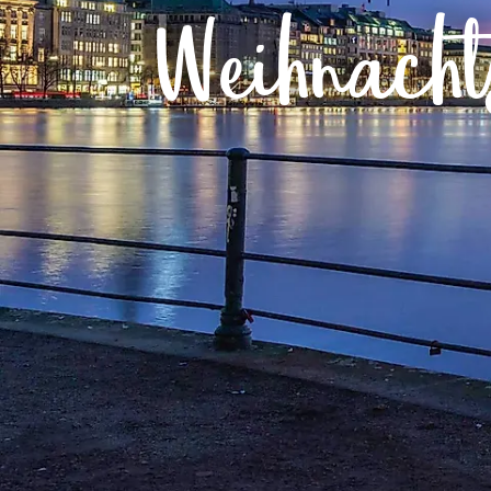
Routen & To
Weihnacht
Historische
Grüne Metro
Erlebnis, Fre